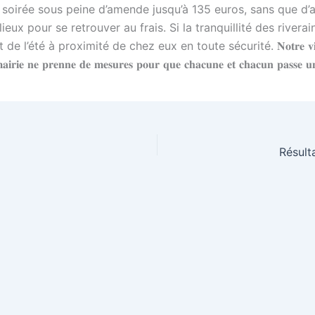
 en soirée sous peine d’amende jusqu’à 135 euros, sans que 
lieux pour se retrouver au frais. Si la tranquillité des rivera
 proximité de chez eux en toute sécurité. 𝐍𝐨𝐭𝐫𝐞 𝐯𝐢𝐥𝐥𝐞 𝐧’𝐞𝐬𝐭 𝐭
𝐚𝐢𝐫𝐢𝐞 𝐧𝐞 𝐩𝐫𝐞𝐧𝐧𝐞 𝐝𝐞 𝐦𝐞𝐬𝐮𝐫𝐞𝐬 𝐩𝐨𝐮𝐫 𝐪𝐮𝐞 𝐜𝐡𝐚𝐜𝐮𝐧𝐞 𝐞𝐭 𝐜𝐡𝐚𝐜𝐮𝐧 𝐩𝐚𝐬𝐬𝐞 𝐮
Résult