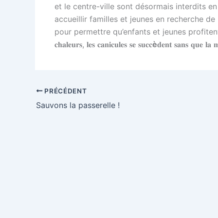
et le centre-ville sont désormais interdits
accueillir familles et jeunes en recherche de 
pour permettre qu’enfants et jeunes profitent de l’été à
𝐜𝐡𝐚𝐥𝐞𝐮𝐫𝐬, 𝐥𝐞𝐬 𝐜𝐚𝐧𝐢𝐜𝐮𝐥𝐞𝐬 𝐬𝐞 𝐬𝐮𝐜𝐜
è
𝐝𝐞𝐧𝐭 𝐬𝐚𝐧𝐬 𝐪𝐮𝐞 𝐥𝐚 
PRÉCÉDENT
Sauvons la passerelle !