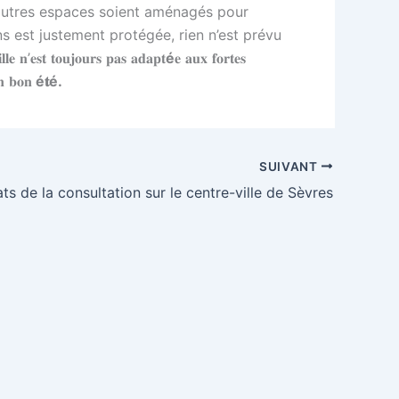
d’autres espaces soient aménagés pour
ins est justement protégée, rien n’est prévu
𝐨𝐮𝐣𝐨𝐮𝐫𝐬 𝐩𝐚𝐬 𝐚𝐝𝐚𝐩𝐭
é
𝐞 𝐚𝐮𝐱 𝐟𝐨𝐫𝐭𝐞𝐬
𝐧 𝐛𝐨𝐧
é𝐭é.
SUIVANT
ats de la consultation sur le centre-ville de Sèvres